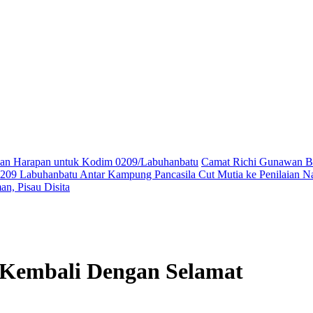
ikan Harapan untuk Kodim 0209/Labuhanbatu
Camat Richi Gunawan Bu
09 Labuhanbatu Antar Kampung Pancasila Cut Mutia ke Penilaian Na
n, Pisau Disita
 Kembali Dengan Selamat