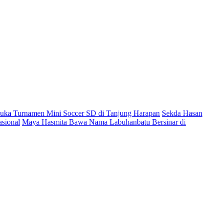
ka Turnamen Mini Soccer SD di Tanjung Harapan
Sekda Hasan
sional
Maya Hasmita Bawa Nama Labuhanbatu Bersinar di