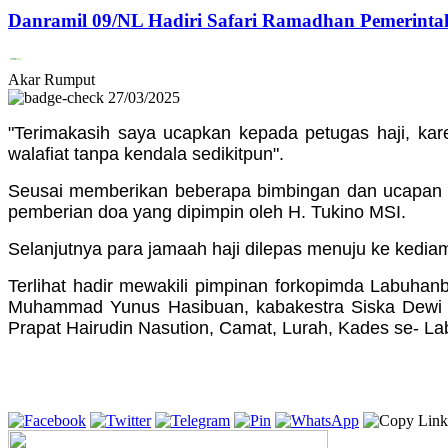
Danramil 09/NL Hadiri Safari Ramadhan Pemerinta
Akar Rumput
27/03/2025
"Terimakasih saya ucapkan kepada petugas haji, kar
walafiat tanpa kendala sedikitpun".
Seusai memberikan beberapa bimbingan dan ucapan te
pemberian doa yang dipimpin oleh H. Tukino MSI.
Selanjutnya para jamaah haji dilepas menuju ke kedi
Terlihat hadir mewakili pimpinan forkopimda Labuha
Muhammad Yunus Hasibuan, kabakestra Siska Dewi P
Prapat Hairudin Nasution, Camat, Lurah, Kades se- 