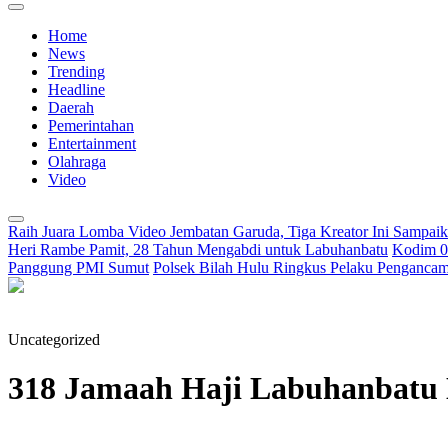
Home
News
Trending
Headline
Daerah
Pemerintahan
Entertainment
Olahraga
Video
Raih Juara Lomba Video Jembatan Garuda, Tiga Kreator Ini Sampa
Heri Rambe Pamit, 28 Tahun Mengabdi untuk Labuhanbatu
Kodim 02
Panggung PMI Sumut
Polsek Bilah Hulu Ringkus Pelaku Pengancama
Uncategorized
318 Jamaah Haji Labuhanbatu