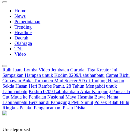
Home
News
Pemerintahan
Trending
Headline
Daerah
Olahraga
TNI
Video
Raih Juara Lomba Video Jembatan Garuda, Tiga Kreator Ini
Sampaikan Harapan untuk Kodim 0209/Labuhanbatu
Camat Richi
Gunawan Buka Turnamen Mini Soccer SD di Tanjung Harapan
Sekda Hasan Heri Rambe Pamit, 28 Tahun Mengabdi untuk
Labuhanbatu
Kodim 0209 Labuhanbatu Antar Kampung Pancasila
Cut Mutia ke Penilaian Nasional
Maya Hasmita Bawa Nama
Labuhanbatu Bersinar di Panggung PMI Sumut
Polsek Bilah Hulu
Ringkus Pelaku Pengancaman, Pisau Disita
Uncategorized