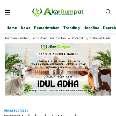
Home
Home
News
News
Pemerintahan
Pemerintahan
Trending
Trending
Headline
Headline
Daerah
Daerah
ut Itjen Kemhan, Tertib Aset Jadi Sorotan
Koramil 03/SB Kawal Tradisi Bak
UNCATEGORIZED