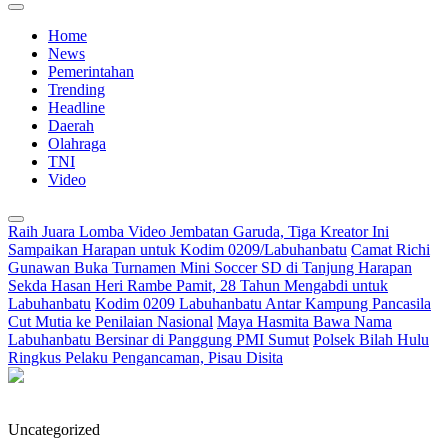
Home
News
Pemerintahan
Trending
Headline
Daerah
Olahraga
TNI
Video
Raih Juara Lomba Video Jembatan Garuda, Tiga Kreator Ini
Sampaikan Harapan untuk Kodim 0209/Labuhanbatu
Camat Richi
Gunawan Buka Turnamen Mini Soccer SD di Tanjung Harapan
Sekda Hasan Heri Rambe Pamit, 28 Tahun Mengabdi untuk
Labuhanbatu
Kodim 0209 Labuhanbatu Antar Kampung Pancasila
Cut Mutia ke Penilaian Nasional
Maya Hasmita Bawa Nama
Labuhanbatu Bersinar di Panggung PMI Sumut
Polsek Bilah Hulu
Ringkus Pelaku Pengancaman, Pisau Disita
Uncategorized