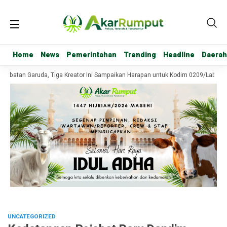
Home
Home
News
News
Pemerintahan
Pemerintahan
Trending
Trending
Headline
Headline
Daerah
Daerah
mbatan Garuda, Tiga Kreator Ini Sampaikan Harapan untuk Kodim 0209/Labuhan
UNCATEGORIZED