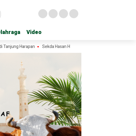
lahraga
lahraga
Video
Video
g Harapan
Sekda Hasan Heri Rambe Pamit, 28 Tahun Mengabdi untuk