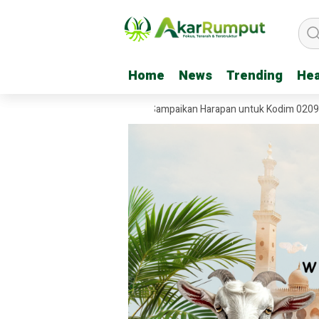
Home
Home
News
News
Trending
Trending
Hea
Hea
 Garuda, Tiga Kreator Ini Sampaikan Harapan untuk Kodim 0209/Labuha