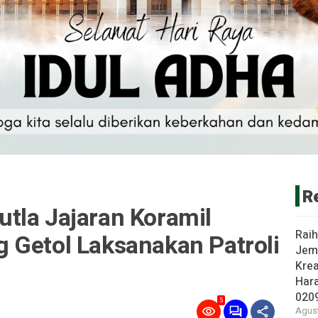
R
tla Jajaran Koramil
Rai
 Getol Laksanakan Patroli
Jem
Krea
Har
020
5
Agust