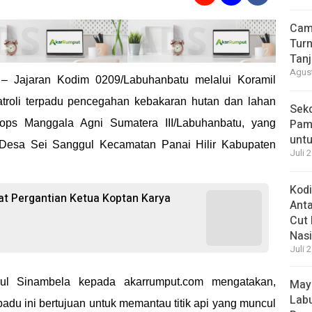
Cam
Turn
Tan
Agust
u
– Jajaran Kodim 0209/Labuhanbatu melalui Koramil
roli terpadu pencegahan kebakaran hutan dan lahan
Sek
Pam
ops Manggala Agni Sumatera III/Labuhanbatu, yang
unt
Desa Sei Sanggul Kecamatan Panai Hilir Kabupaten
Juli 
Kod
at Pergantian Ketua Koptan Karya
Ant
Cut 
Nasi
Juli 
ul Sinambela kepada akarrumput.com mengatakan,
May
Labu
padu ini bertujuan untuk memantau titik api yang muncul