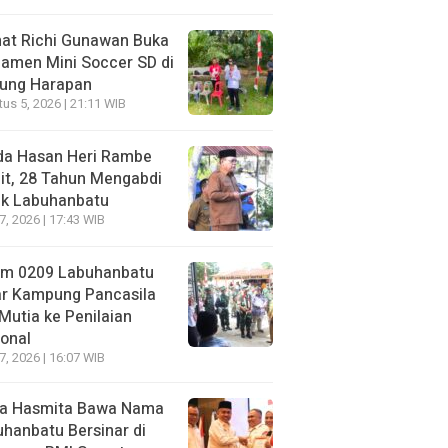
at Richi Gunawan Buka
amen Mini Soccer SD di
jung Harapan
us 5, 2026 | 21:11 WIB
da Hasan Heri Rambe
it, 28 Tahun Mengabdi
uk Labuhanbatu
27, 2026 | 17:43 WIB
im 0209 Labuhanbatu
ar Kampung Pancasila
Mutia ke Penilaian
onal
27, 2026 | 16:07 WIB
a Hasmita Bawa Nama
hanbatu Bersinar di