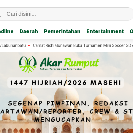
dline
dline
Daerah
Daerah
Pemerintahan
Pemerintahan
Entertainment
Entertainment
O
O
nbatu
Camat Richi Gunawan Buka Turnamen Mini Soccer SD di Tanjun