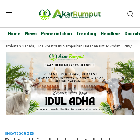
Home
Home
News
News
Pemerintahan
Pemerintahan
Trending
Trending
Headline
Headline
Daerah
Daerah
 Jembatan Garuda, Tiga Kreator Ini Sampaikan Harapan untuk Kodim 0209/Labu
UNCATEGORIZED