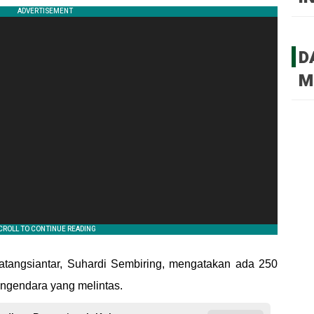
D
M
angsiantar, Suhardi Sembiring, mengatakan ada 250
engendara yang melintas.