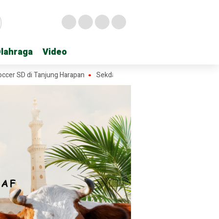
lahraga
lahraga
Video
Video
di Tanjung Harapan
Sekda Hasan Heri Rambe Pamit, 28 Tahun Mengab