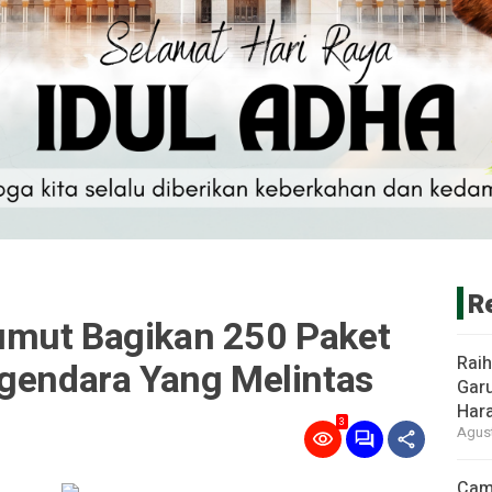
R
umut Bagikan 250 Paket
Rai
ngendara Yang Melintas
Garu
Har
3
Agust
Cam