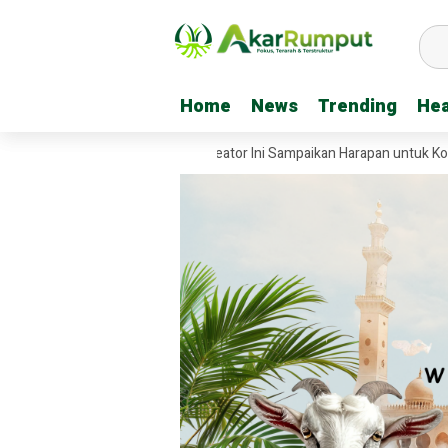
Home
Home
News
News
Trending
Trending
Hea
Hea
 Jembatan Garuda, Tiga Kreator Ini Sampaikan Harapan untuk Kodim 02