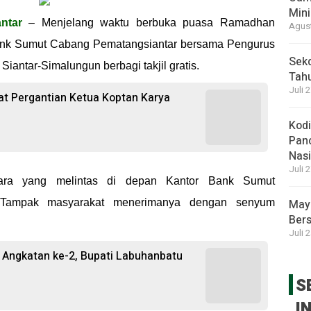
Mini
ntar
– Menjelang waktu berbuka puasa Ramadhan
Agust
Bank Sumut Cabang Pematangsiantar bersama Pengurus
Sek
Siantar-Simalungun berbagi takjil gratis.
Tah
Juli 
at Pergantian Ketua Koptan Karya
Kod
Panc
Nasi
Juli 
dara yang melintas di depan Kantor Bank Sumut
. Tampak masyarakat menerimanya dengan senyum
May
Bers
Juli 
Angkatan ke-2, Bupati Labuhanbatu
S
I