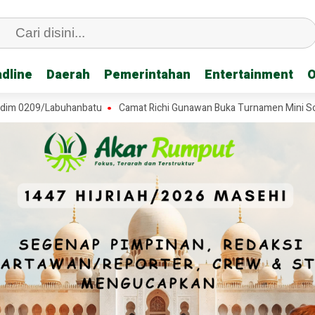
dline
dline
Daerah
Daerah
Pemerintahan
Pemerintahan
Entertainment
Entertainment
O
O
09/Labuhanbatu
Camat Richi Gunawan Buka Turnamen Mini Soccer SD 