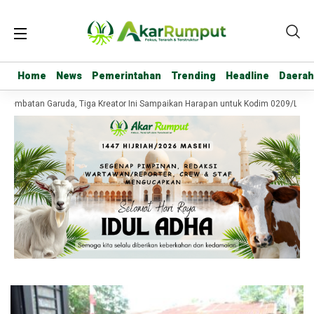
Home
Home
News
News
Pemerintahan
Pemerintahan
Trending
Trending
Headline
Headline
Daerah
Daerah
 Jembatan Garuda, Tiga Kreator Ini Sampaikan Harapan untuk Kodim 0209/Labu