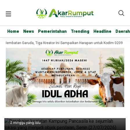
Home
Home
News
News
Pemerintahan
Pemerintahan
Trending
Trending
Headline
Headline
Daerah
Daerah
o Jembatan Garuda, Tiga Kreator Ini Sampaikan Harapan untuk Kodim 0209/Lab
Headline
Kodim 0209 Labuhanbatu Antar Kampung
Pancasila Cut Mutia ke Penilaian
Nasional
2 minggu yang lalu