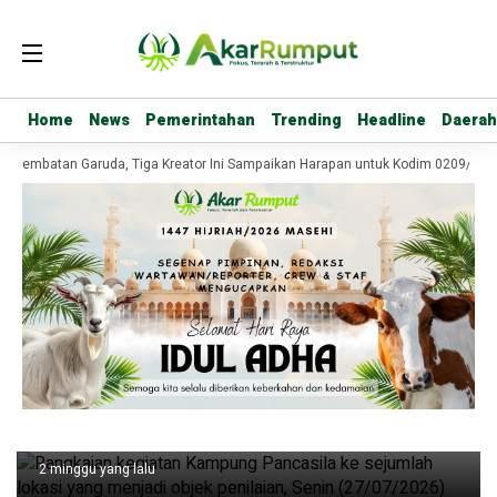
Home
Home
News
News
Pemerintahan
Pemerintahan
Trending
Trending
Headline
Headline
Daerah
Daerah
o Jembatan Garuda, Tiga Kreator Ini Sampaikan Harapan untuk Kodim 0209/Lab
Headline
Kodim 0209 Labuhanbatu Antar Kampung
Pancasila Cut Mutia ke Penilaian
Nasional
2 minggu yang lalu