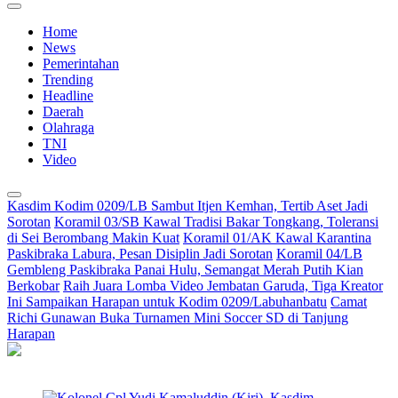
Home
News
Pemerintahan
Trending
Headline
Daerah
Olahraga
TNI
Video
Kasdim Kodim 0209/LB Sambut Itjen Kemhan, Tertib Aset Jadi
Sorotan
Koramil 03/SB Kawal Tradisi Bakar Tongkang, Toleransi
di Sei Berombang Makin Kuat
Koramil 01/AK Kawal Karantina
Paskibraka Labura, Pesan Disiplin Jadi Sorotan
Koramil 04/LB
Gembleng Paskibraka Panai Hulu, Semangat Merah Putih Kian
Berkobar
Raih Juara Lomba Video Jembatan Garuda, Tiga Kreator
Ini Sampaikan Harapan untuk Kodim 0209/Labuhanbatu
Camat
Richi Gunawan Buka Turnamen Mini Soccer SD di Tanjung
Harapan