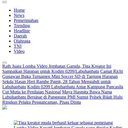
Home
News
Pemerintahan
Trending
Headline
Daerah
Olahraga
TNI
Video
Raih Juara Lomba Video Jembatan Garuda, Tiga Kreator Ini
Sampaikan Harapan untuk Kodim 0209/Labuhanbatu
Camat Richi
Gunawan Buka Turnamen Mini Soccer SD di Tanjung Harapan
Sekda Hasan Heri Rambe Pamit, 28 Tahun Mengabdi untuk
Labuhanbatu
Kodim 0209 Labuhanbatu Antar Kampung Pancasila
Cut Mutia ke Penilaian Nasional
Maya Hasmita Bawa Nama
Labuhanbatu Bersinar di Panggung PMI Sumut
Polsek Bilah Hulu
Ringkus Pelaku Pengancaman, Pisau Disita