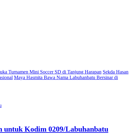
ka Turnamen Mini Soccer SD di Tanjung Harapan
Sekda Hasan
sional
Maya Hasmita Bawa Nama Labuhanbatu Bersinar di
an untuk Kodim 0209/Labuhanbatu