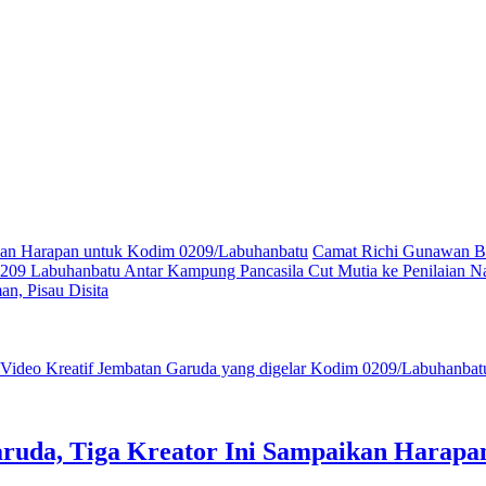
ikan Harapan untuk Kodim 0209/Labuhanbatu
Camat Richi Gunawan Bu
09 Labuhanbatu Antar Kampung Pancasila Cut Mutia ke Penilaian Na
n, Pisau Disita
ruda, Tiga Kreator Ini Sampaikan Harap