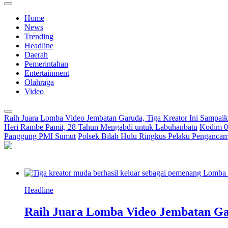
Home
News
Trending
Headline
Daerah
Pemerintahan
Entertainment
Olahraga
Video
Raih Juara Lomba Video Jembatan Garuda, Tiga Kreator Ini Sampa
Heri Rambe Pamit, 28 Tahun Mengabdi untuk Labuhanbatu
Kodim 02
Panggung PMI Sumut
Polsek Bilah Hulu Ringkus Pelaku Pengancama
Headline
Raih Juara Lomba Video Jembatan Ga