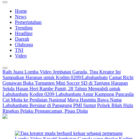
Home
News
Pemerintahan
Trending
Headline
Daerah
Olahraga
TNI
Video
Raih Juara Lomba Video Jembatan Garuda, Tiga Kreator Ini
Sampaikan Harapan untuk Kodim 0209/Labuhanbatu
Camat Richi
Gunawan Buka Turnamen Mini Soccer SD di Tanjung Harapan
Sekda Hasan Heri Rambe Pamit, 28 Tahun Mengabdi untuk
Labuhanbatu
Kodim 0209 Labuhanbatu Antar Kampung Pancasila
Cut Mutia ke Penilaian Nasional
Maya Hasmita Bawa Nama
Labuhanbatu Bersinar di Panggung PMI Sumut
Polsek Bilah Hulu
Ringkus Pelaku Pengancaman, Pisau Disita