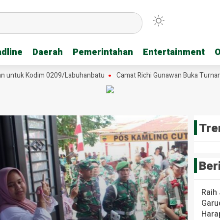
dline
dline
Daerah
Daerah
Pemerintahan
Pemerintahan
Entertainment
Entertainment
O
O
untuk Kodim 0209/Labuhanbatu
Camat Richi Gunawan Buka Turnamen M
Tre
Ber
Raih
Garud
Hara