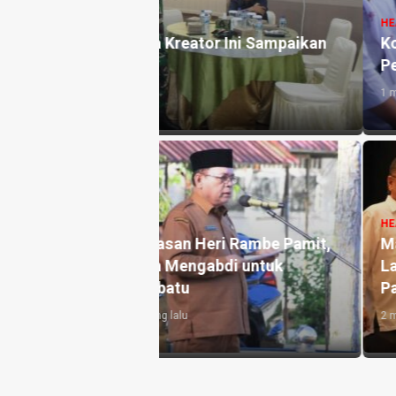
HEADLINE
or Ini Sampaikan
Kodim 0209 Labuhanbatu Anta
Penilaian Nasional
1 minggu yang lalu
HEADLINE
eri Rambe Pamit,
Maya Hasmita Bawa Nama
abdi untuk
Labuhanbatu Bersinar di
Panggung PMI Sumut
2 minggu yang lalu