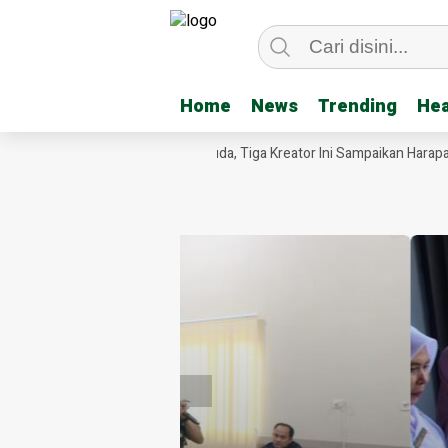
Home
Home
News
News
Trending
Trending
Hea
Hea
ara Lomba Video Jembatan Garuda, Tiga Kreator Ini Sampaikan Harapan 