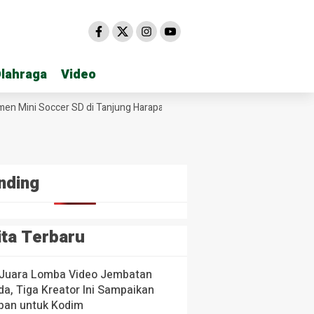
lahraga
lahraga
Video
Video
ini Soccer SD di Tanjung Harapan
Sekda Hasan Heri Rambe Pamit, 
nding
ita Terbaru
 Juara Lomba Video Jembatan
a, Tiga Kreator Ini Sampaikan
pan untuk Kodim