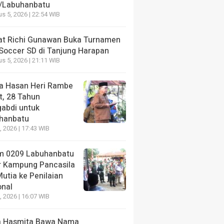
/Labuhanbatu
NE
s 5, 2026 | 22:54 WIB
Juara Lomba Video Jembatan Garuda, Tiga Kreator In
pan untuk Kodim 0209/Labuhanbatu
t Richi Gunawan Buka Turnamen
 Soccer SD di Tanjung Harapan
ang lalu
s 5, 2026 | 21:11 WIB
a Hasan Heri Rambe
t, 28 Tahun
abdi untuk
hanbatu
NE
HEADLINE
7, 2026 | 17:43 WIB
t Richi Gunawan Buka
Sekda Hasan Heri R
men Mini Soccer SD di
28 Tahun Mengabdi 
m 0209 Labuhanbatu
ung Harapan
Labuhanbatu
r Kampung Pancasila
utia ke Penilaian
ang lalu
1 minggu yang lalu
onal
7, 2026 | 16:07 WIB
 Hasmita Bawa Nama