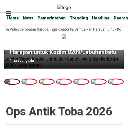
Home
Home
News
News
Pemerintahan
Pemerintahan
Trending
Trending
Headline
Headline
Daerah
Daerah
omba Video Jembatan Garuda, Tiga Kreator Ini Sampaikan Harapan untuk Kodim
Headline
Raih Juara Lomba Video Jembatan
Garuda, Tiga Kreator Ini Sampaikan
Harapan untuk Kodim 0209/Labuhanbatu
1 hari yang lalu
Ops Antik Toba 2026