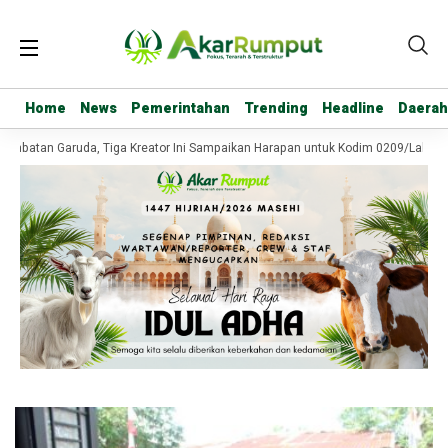
Home
Home
News
News
Pemerintahan
Pemerintahan
Trending
Trending
Headline
Headline
Daerah
Daerah
embatan Garuda, Tiga Kreator Ini Sampaikan Harapan untuk Kodim 0209/Labuha