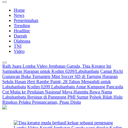
Home
News
Pemerintahan
Trending
Headline
Daerah
Olahraga
TNI
Video
Raih Juara Lomba Video Jembatan Garuda, Tiga Kreator Ini
Sampaikan Harapan untuk Kodim 0209/Labuhanbatu
Camat Richi
Gunawan Buka Turnamen Mini Soccer SD di Tanjung Harapan
Sekda Hasan Heri Rambe Pamit, 28 Tahun Mengabdi untuk
Labuhanbatu
Kodim 0209 Labuhanbatu Antar Kampung Pancasila
Cut Mutia ke Penilaian Nasional
Maya Hasmita Bawa Nama
Labuhanbatu Bersinar di Panggung PMI Sumut
Polsek Bilah Hulu
Ringkus Pelaku Pengancaman, Pisau Disita