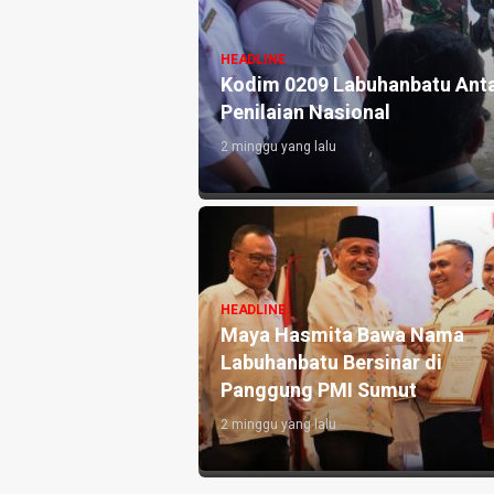
abdi untuk
HEADLINE
Kodim 0209 Labuhanbatu Anta
Penilaian Nasional
2 minggu yang lalu
HEADLINE
Maya Hasmita Bawa Nama
Labuhanbatu Bersinar di
Panggung PMI Sumut
2 minggu yang lalu