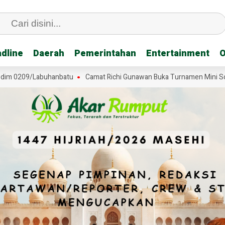
dline
dline
Daerah
Daerah
Pemerintahan
Pemerintahan
Entertainment
Entertainment
O
O
0209/Labuhanbatu
Camat Richi Gunawan Buka Turnamen Mini Soccer S