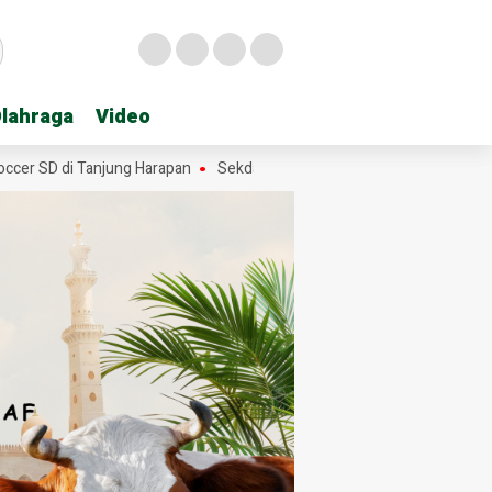
lahraga
lahraga
Video
Video
D di Tanjung Harapan
Sekda Hasan Heri Rambe Pamit, 28 Tahun Men