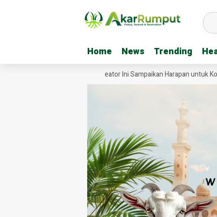
Home
Home
News
News
Trending
Trending
Hea
Hea
eo Jembatan Garuda, Tiga Kreator Ini Sampaikan Harapan untuk Kodim 