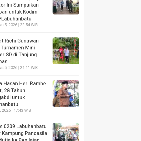
men Mini Soccer SD di
28 Tahun Mengabdi 
tor Ini Sampaikan
ung Harapan
Labuhanbatu
pan untuk Kodim
/Labuhanbatu
ang lalu
2 minggu yang lalu
s 5, 2026 | 22:54 WIB
t Richi Gunawan
 Turnamen Mini
er SD di Tanjung
pan
s 5, 2026 | 21:11 WIB
a Hasan Heri Rambe
t, 28 Tahun
abdi untuk
hanbatu
7, 2026 | 17:43 WIB
m 0209 Labuhanbatu
r Kampung Pancasila
utia ke Penilaian