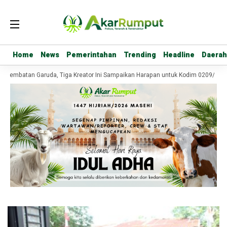
Home
Home
News
News
Pemerintahan
Pemerintahan
Trending
Trending
Headline
Headline
Daerah
Daerah
 Jembatan Garuda, Tiga Kreator Ini Sampaikan Harapan untuk Kodim 0209/Lab