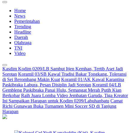
Home
News
Pemerintahan
Trending
Headline
Daerah
Olahraga
TNI
Video
Kasdim Kodim 0209/LB Sambut Itjen Kemhan, Tertib Aset Jadi
Sorotan
Koramil 03/SB Kawal Tradisi Bakar Tongkang, Toleransi
di Sei Berombang Makin Kuat
Koramil 01/AK Kawal Karantina
Paskibraka Labura, Pesan Disiplin Jadi Sorotan
Koramil 04/LB
Gembleng Paskibraka Panai Hulu, Semangat Merah Putih Kian
Berkobar
Raih Juara Lomba Video Jembatan Garuda, Tiga Kreator
Ini Sampaikan Harapan untuk Kodim 0209/Labuhanbatu
Camat
Richi Gunawan Buka Turnamen Mini Soccer SD di Tanjung
Harapan