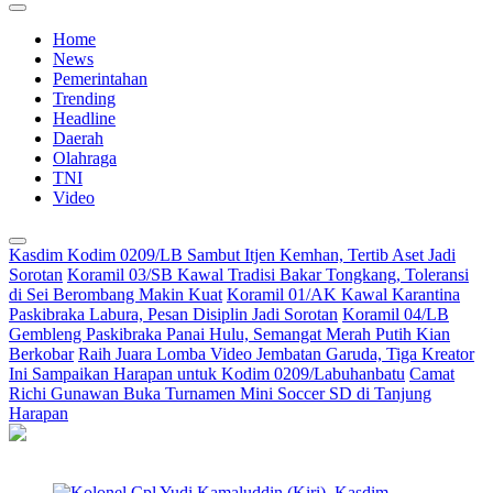
Home
News
Pemerintahan
Trending
Headline
Daerah
Olahraga
TNI
Video
Kasdim Kodim 0209/LB Sambut Itjen Kemhan, Tertib Aset Jadi
Sorotan
Koramil 03/SB Kawal Tradisi Bakar Tongkang, Toleransi
di Sei Berombang Makin Kuat
Koramil 01/AK Kawal Karantina
Paskibraka Labura, Pesan Disiplin Jadi Sorotan
Koramil 04/LB
Gembleng Paskibraka Panai Hulu, Semangat Merah Putih Kian
Berkobar
Raih Juara Lomba Video Jembatan Garuda, Tiga Kreator
Ini Sampaikan Harapan untuk Kodim 0209/Labuhanbatu
Camat
Richi Gunawan Buka Turnamen Mini Soccer SD di Tanjung
Harapan