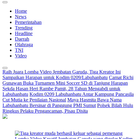
Home
News
Pemerintahan
Trending
Headline
Daerah
Olahraga
TNI
Video
Raih Juara Lomba Video Jembatan Garuda, Tiga Kreator Ini
Sampaikan Harapan untuk Kodim 0209/Labuhanbatu
Camat Richi
Gunawan Buka Turnamen Mini Soccer SD di Tanjung Harapan
Sekda Hasan Heri Rambe Pamit, 28 Tahun Mengabdi untuk
Labuhanbatu
Kodim 0209 Labuhanbatu Antar Kampung Pancasila
Cut Mutia ke Penilaian Nasional
Maya Hasmita Bawa Nama
Labuhanbatu Bersinar di Panggung PMI Sumut
Polsek Bilah Hulu
Ringkus Pelaku Pengancaman, Pisau Disita