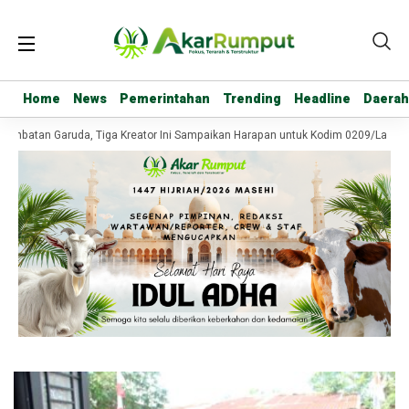
Home
Home
News
News
Pemerintahan
Pemerintahan
Trending
Trending
Headline
Headline
Daerah
Daerah
embatan Garuda, Tiga Kreator Ini Sampaikan Harapan untuk Kodim 0209/Labuha