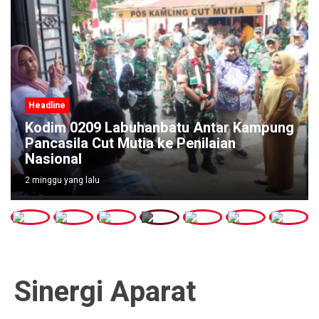
Headline
Kodim 0209 Labuhanbatu Antar Kampung
Pancasila Cut Mutia ke Penilaian
Nasional
2 minggu yang lalu
Sinergi Aparat