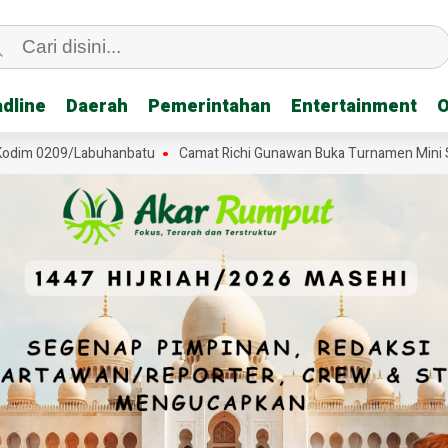
dline
dline
Daerah
Daerah
Pemerintahan
Pemerintahan
Entertainment
Entertainment
O
O
im 0209/Labuhanbatu
Camat Richi Gunawan Buka Turnamen Mini Socce