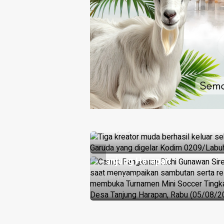
HEADLINE
t Mutia ke
Raih Juara Lomba Video Jemb
Harapan untuk Kodim 0209/L
HEADLINE
3 hari yang lalu
Camat Richi Gunawan Buka
Turnamen Mini Soccer SD di
ulu Ringkus Pelaku
Tanjung Harapan
Pisau Disita
3 hari yang lalu