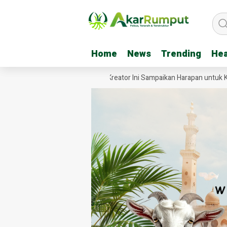
Home
Home
News
News
Trending
Trending
Hea
Hea
Video Jembatan Garuda, Tiga Kreator Ini Sampaikan Harapan untuk Kod