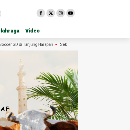
lahraga
lahraga
Video
Video
r SD di Tanjung Harapan
Sekda Hasan Heri Rambe Pamit, 28 Tahun 