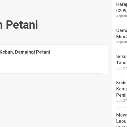
Hara
0209
Agustu
n Petani
Cama
Mini
Agustu
 Kebun, Dampingi Petani
Sekd
Tahu
Juli 2
Kodi
Kamp
Penil
Juli 2
Maya
Labu