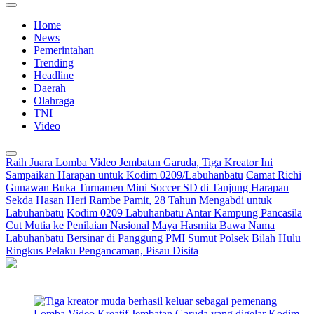
Home
News
Pemerintahan
Trending
Headline
Daerah
Olahraga
TNI
Video
Raih Juara Lomba Video Jembatan Garuda, Tiga Kreator Ini
Sampaikan Harapan untuk Kodim 0209/Labuhanbatu
Camat Richi
Gunawan Buka Turnamen Mini Soccer SD di Tanjung Harapan
Sekda Hasan Heri Rambe Pamit, 28 Tahun Mengabdi untuk
Labuhanbatu
Kodim 0209 Labuhanbatu Antar Kampung Pancasila
Cut Mutia ke Penilaian Nasional
Maya Hasmita Bawa Nama
Labuhanbatu Bersinar di Panggung PMI Sumut
Polsek Bilah Hulu
Ringkus Pelaku Pengancaman, Pisau Disita