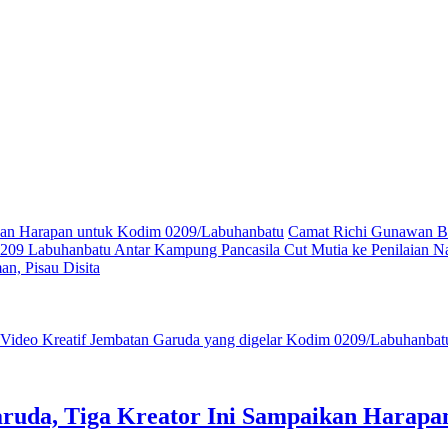
ikan Harapan untuk Kodim 0209/Labuhanbatu
Camat Richi Gunawan Bu
09 Labuhanbatu Antar Kampung Pancasila Cut Mutia ke Penilaian Na
n, Pisau Disita
ruda, Tiga Kreator Ini Sampaikan Harap