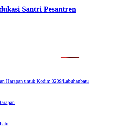
ukasi Santri Pesantren
ikan Harapan untuk Kodim 0209/Labuhanbatu
Harapan
batu