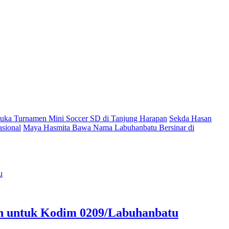
ka Turnamen Mini Soccer SD di Tanjung Harapan
Sekda Hasan
sional
Maya Hasmita Bawa Nama Labuhanbatu Bersinar di
an untuk Kodim 0209/Labuhanbatu