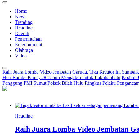
Home
News
Trending
Headline
Daerah
Pemerintahan
Entertainment
Olahraga
Video
Raih Juara Lomba Video Jembatan Garuda, Tiga Kreator Ini Sampa
Heri Rambe Pamit, 28 Tahun Mengabdi untuk Labuhanbatu
Kodim 02
Panggung PMI Sumut
Polsek Bilah Hulu Ringkus Pelaku Pengancama
Headline
Raih Juara Lomba Video Jembatan Ga