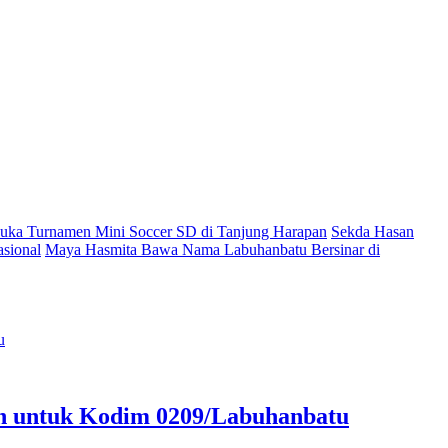
ka Turnamen Mini Soccer SD di Tanjung Harapan
Sekda Hasan
sional
Maya Hasmita Bawa Nama Labuhanbatu Bersinar di
an untuk Kodim 0209/Labuhanbatu