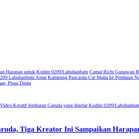
ikan Harapan untuk Kodim 0209/Labuhanbatu
Camat Richi Gunawan Bu
09 Labuhanbatu Antar Kampung Pancasila Cut Mutia ke Penilaian Na
n, Pisau Disita
ruda, Tiga Kreator Ini Sampaikan Harap