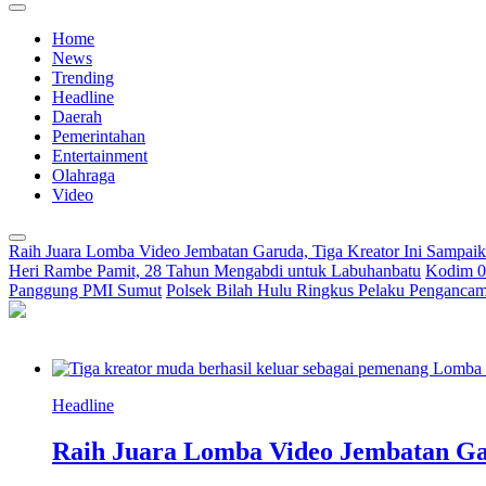
Home
News
Trending
Headline
Daerah
Pemerintahan
Entertainment
Olahraga
Video
Raih Juara Lomba Video Jembatan Garuda, Tiga Kreator Ini Sampa
Heri Rambe Pamit, 28 Tahun Mengabdi untuk Labuhanbatu
Kodim 02
Panggung PMI Sumut
Polsek Bilah Hulu Ringkus Pelaku Pengancama
Headline
Raih Juara Lomba Video Jembatan Ga