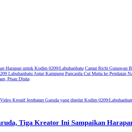
ikan Harapan untuk Kodim 0209/Labuhanbatu
Camat Richi Gunawan Bu
09 Labuhanbatu Antar Kampung Pancasila Cut Mutia ke Penilaian Na
n, Pisau Disita
ruda, Tiga Kreator Ini Sampaikan Harap