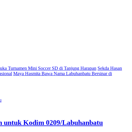
ka Turnamen Mini Soccer SD di Tanjung Harapan
Sekda Hasan
sional
Maya Hasmita Bawa Nama Labuhanbatu Bersinar di
an untuk Kodim 0209/Labuhanbatu