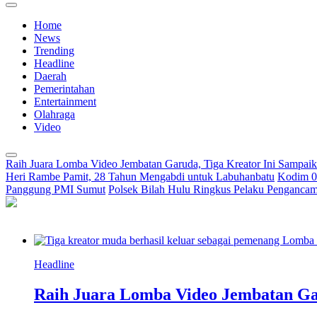
Home
News
Trending
Headline
Daerah
Pemerintahan
Entertainment
Olahraga
Video
Raih Juara Lomba Video Jembatan Garuda, Tiga Kreator Ini Sampa
Heri Rambe Pamit, 28 Tahun Mengabdi untuk Labuhanbatu
Kodim 02
Panggung PMI Sumut
Polsek Bilah Hulu Ringkus Pelaku Pengancama
Headline
Raih Juara Lomba Video Jembatan Ga