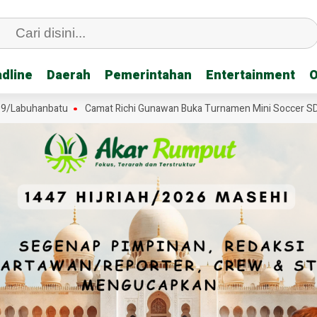
dline
dline
Daerah
Daerah
Pemerintahan
Pemerintahan
Entertainment
Entertainment
O
O
uhanbatu
Camat Richi Gunawan Buka Turnamen Mini Soccer SD di Tan