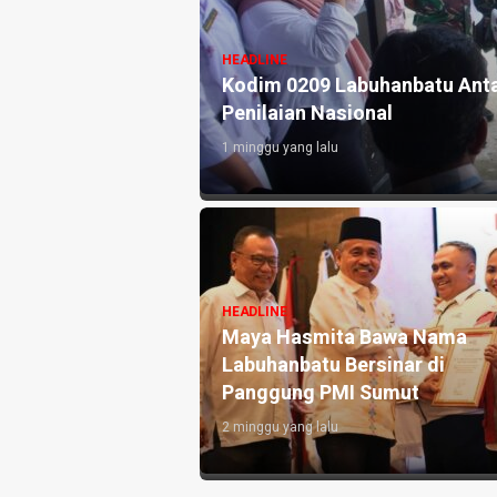
HEADLINE
or Ini Sampaikan
Kodim 0209 Labuhanbatu Anta
Penilaian Nasional
1 minggu yang lalu
HEADLINE
eri Rambe Pamit,
Maya Hasmita Bawa Nama
abdi untuk
Labuhanbatu Bersinar di
Panggung PMI Sumut
2 minggu yang lalu