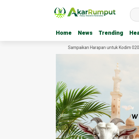
Home
Home
News
News
Trending
Trending
Hea
Hea
tan Garuda, Tiga Kreator Ini Sampaikan Harapan untuk Kodim 0209/Lab