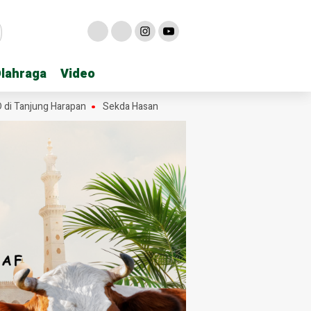
lahraga
lahraga
Video
Video
jung Harapan
Sekda Hasan Heri Rambe Pamit, 28 Tahun Mengabdi un