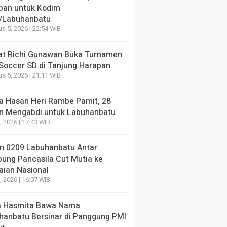
pan untuk Kodim
/Labuhanbatu
NE
s 5, 2026 | 22:54 WIB
Juara Lomba Video Jembatan Garuda, Tiga Kreator In
pan untuk Kodim 0209/Labuhanbatu
t Richi Gunawan Buka Turnamen
 Soccer SD di Tanjung Harapan
ang lalu
s 5, 2026 | 21:11 WIB
a Hasan Heri Rambe Pamit, 28
n Mengabdi untuk Labuhanbatu
7, 2026 | 17:43 WIB
NE
HEADLINE
m 0209 Labuhanbatu Antar
t Richi Gunawan Buka
Sekda Hasan Heri R
ung Pancasila Cut Mutia ke
men Mini Soccer SD di
28 Tahun Mengabdi 
aian Nasional
ung Harapan
Labuhanbatu
7, 2026 | 16:07 WIB
ang lalu
1 minggu yang lalu
 Hasmita Bawa Nama
hanbatu Bersinar di Panggung PMI