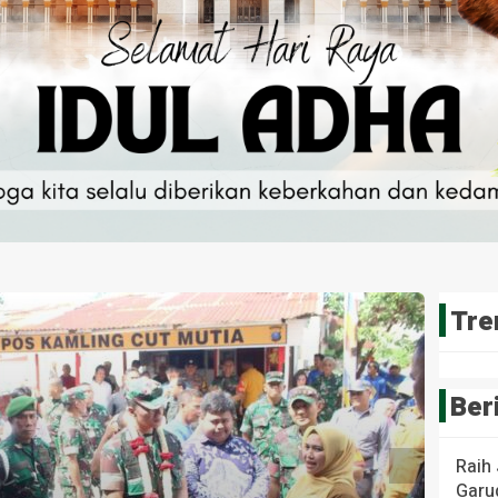
Tre
Ber
Raih
Garud