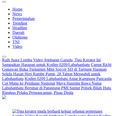
Home
News
Pemerintahan
Trending
Headline
Daerah
Olahraga
TNI
Video
Raih Juara Lomba Video Jembatan Garuda, Tiga Kreator Ini
Sampaikan Harapan untuk Kodim 0209/Labuhanbatu
Camat Richi
Gunawan Buka Turnamen Mini Soccer SD di Tanjung Harapan
Sekda Hasan Heri Rambe Pamit, 28 Tahun Mengabdi untuk
Labuhanbatu
Kodim 0209 Labuhanbatu Antar Kampung Pancasila
Cut Mutia ke Penilaian Nasional
Maya Hasmita Bawa Nama
Labuhanbatu Bersinar di Panggung PMI Sumut
Polsek Bilah Hulu
Ringkus Pelaku Pengancaman, Pisau Disita