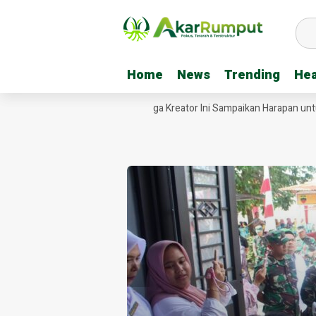
Home
Home
News
News
Trending
Trending
Hea
Hea
mba Video Jembatan Garuda, Tiga Kreator Ini Sampaikan Harapan untuk