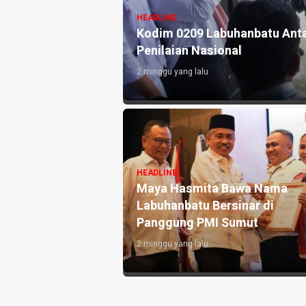
HEADLINE
or Ini Sampaikan
Kodim 0209 Labuhanbatu Anta
Penilaian Nasional
2 minggu yang lalu
HEADLINE
eri Rambe Pamit,
Maya Hasmita Bawa Nama
abdi untuk
Labuhanbatu Bersinar di
Panggung PMI Sumut
2 minggu yang lalu