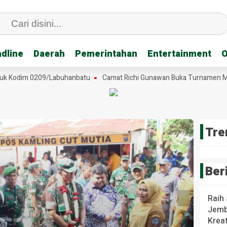
dline
dline
Daerah
Daerah
Pemerintahan
Pemerintahan
Entertainment
Entertainment
O
O
 Kodim 0209/Labuhanbatu
Camat Richi Gunawan Buka Turnamen Mini S
Tre
Ber
Raih
Jemb
Krea