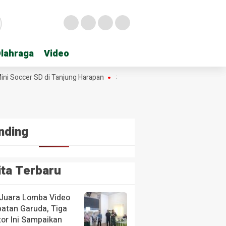
lahraga
lahraga
Video
Video
occer SD di Tanjung Harapan
Sekda Hasan Heri Rambe Pamit, 28 Ta
nding
ita Terbaru
 Juara Lomba Video
atan Garuda, Tiga
tor Ini Sampaikan