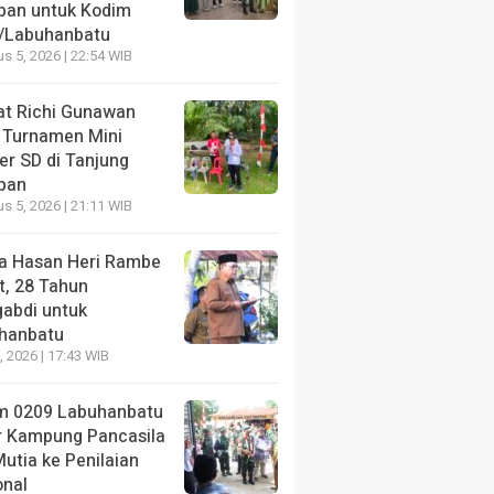
pan untuk Kodim
NE
/Labuhanbatu
Juara Lomba Video Jembatan Garuda, Tiga Kreator In
s 5, 2026 | 22:54 WIB
pan untuk Kodim 0209/Labuhanbatu
t Richi Gunawan
ang lalu
 Turnamen Mini
er SD di Tanjung
pan
s 5, 2026 | 21:11 WIB
a Hasan Heri Rambe
NE
HEADLINE
t, 28 Tahun
t Richi Gunawan Buka
Sekda Hasan Heri R
abdi untuk
men Mini Soccer SD di
28 Tahun Mengabdi 
hanbatu
ung Harapan
Labuhanbatu
7, 2026 | 17:43 WIB
ang lalu
2 minggu yang lalu
m 0209 Labuhanbatu
r Kampung Pancasila
utia ke Penilaian
onal