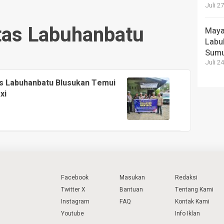
Juli 2
ntas Labuhanbatu
Maya
Labu
Sum
Juli 2
as Labuhanbatu Blusukan Temui
xi
Facebook
Masukan
Redaksi
Twitter X
Bantuan
Tentang Kami
Instagram
FAQ
Kontak Kami
Youtube
Info Iklan