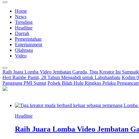
Home
News
Trending
Headline
Daerah
Pemerintahan
Entertainment
Olahraga
Video
Raih Juara Lomba Video Jembatan Garuda, Tiga Kreator Ini Sampa
Heri Rambe Pamit, 28 Tahun Mengabdi untuk Labuhanbatu
Kodim 02
Panggung PMI Sumut
Polsek Bilah Hulu Ringkus Pelaku Pengancama
Headline
Raih Juara Lomba Video Jembatan Ga