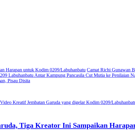
ikan Harapan untuk Kodim 0209/Labuhanbatu
Camat Richi Gunawan Bu
09 Labuhanbatu Antar Kampung Pancasila Cut Mutia ke Penilaian Na
n, Pisau Disita
ruda, Tiga Kreator Ini Sampaikan Harap