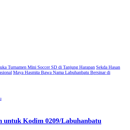
ka Turnamen Mini Soccer SD di Tanjung Harapan
Sekda Hasan
sional
Maya Hasmita Bawa Nama Labuhanbatu Bersinar di
an untuk Kodim 0209/Labuhanbatu