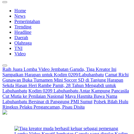
Home
News
Pemerintahan
Trending
Headline
Daerah
Olahraga
TNI
Video
Raih Juara Lomba Video Jembatan Garuda, Tiga Kreator Ini
Sampaikan Harapan untuk Kodim 0209/Labuhanbatu
Camat Richi
Gunawan Buka Turnamen Mini Soccer SD di Tanjung Harapan
Sekda Hasan Heri Rambe Pamit, 28 Tahun Mengabdi untuk
Labuhanbatu
Kodim 0209 Labuhanbatu Antar Kampung Pancasila
Cut Mutia ke Penilaian Nasional
Maya Hasmita Bawa Nama
Labuhanbatu Bersinar di Panggung PMI Sumut
Polsek Bilah Hulu
Ringkus Pelaku Pengancaman, Pisau Disita