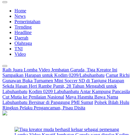
Home
News
Pemerintahan
Trending
Headline
Daerah
Olahraga
TNI
Video
Raih Juara Lomba Video Jembatan Garuda, Tiga Kreator Ini
Sampaikan Harapan untuk Kodim 0209/Labuhanbatu
Camat Richi
Gunawan Buka Turnamen Mini Soccer SD di Tanjung Harapan
Sekda Hasan Heri Rambe Pamit, 28 Tahun Mengabdi untuk
Labuhanbatu
Kodim 0209 Labuhanbatu Antar Kampung Pancasila
Cut Mutia ke Penilaian Nasional
Maya Hasmita Bawa Nama
Labuhanbatu Bersinar di Panggung PMI Sumut
Polsek Bilah Hulu
Ringkus Pelaku Pengancaman, Pisau Disita