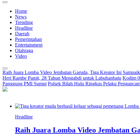
Home
News
Trending
Headline
Daerah
Pemerintahan
Entertainment
Olahraga
Video
Raih Juara Lomba Video Jembatan Garuda, Tiga Kreator Ini Sampa
Heri Rambe Pamit, 28 Tahun Mengabdi untuk Labuhanbatu
Kodim 02
Panggung PMI Sumut
Polsek Bilah Hulu Ringkus Pelaku Pengancama
Headline
Raih Juara Lomba Video Jembatan Ga