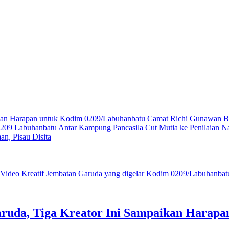
ikan Harapan untuk Kodim 0209/Labuhanbatu
Camat Richi Gunawan Bu
09 Labuhanbatu Antar Kampung Pancasila Cut Mutia ke Penilaian Na
n, Pisau Disita
ruda, Tiga Kreator Ini Sampaikan Harap