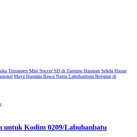
ka Turnamen Mini Soccer SD di Tanjung Harapan
Sekda Hasan
sional
Maya Hasmita Bawa Nama Labuhanbatu Bersinar di
an untuk Kodim 0209/Labuhanbatu