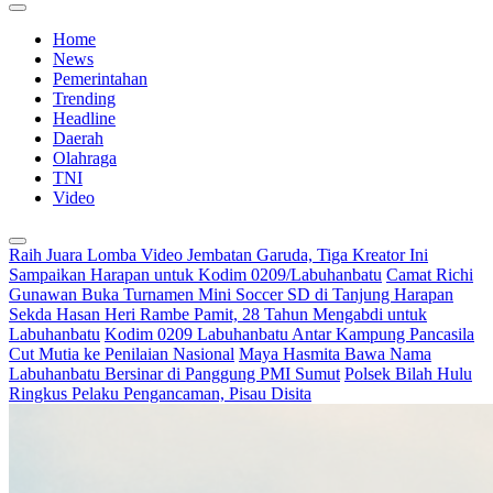
Home
News
Pemerintahan
Trending
Headline
Daerah
Olahraga
TNI
Video
Raih Juara Lomba Video Jembatan Garuda, Tiga Kreator Ini
Sampaikan Harapan untuk Kodim 0209/Labuhanbatu
Camat Richi
Gunawan Buka Turnamen Mini Soccer SD di Tanjung Harapan
Sekda Hasan Heri Rambe Pamit, 28 Tahun Mengabdi untuk
Labuhanbatu
Kodim 0209 Labuhanbatu Antar Kampung Pancasila
Cut Mutia ke Penilaian Nasional
Maya Hasmita Bawa Nama
Labuhanbatu Bersinar di Panggung PMI Sumut
Polsek Bilah Hulu
Ringkus Pelaku Pengancaman, Pisau Disita