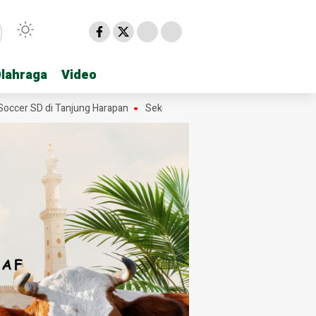
lahraga
lahraga
Video
Video
 SD di Tanjung Harapan
Sekda Hasan Heri Rambe Pamit, 28 Tahun M