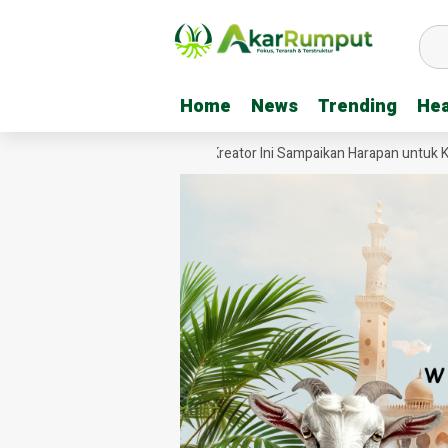
Home
Home
News
News
Trending
Trending
Hea
Hea
ideo Jembatan Garuda, Tiga Kreator Ini Sampaikan Harapan untuk Kodi