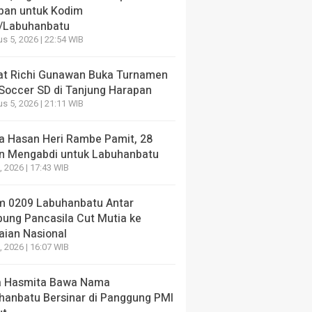
pan untuk Kodim
/Labuhanbatu
NE
s 5, 2026 | 22:54 WIB
Juara Lomba Video Jembatan Garuda, Tiga Kreator In
pan untuk Kodim 0209/Labuhanbatu
t Richi Gunawan Buka Turnamen
 Soccer SD di Tanjung Harapan
ang lalu
s 5, 2026 | 21:11 WIB
a Hasan Heri Rambe Pamit, 28
n Mengabdi untuk Labuhanbatu
7, 2026 | 17:43 WIB
NE
HEADLINE
m 0209 Labuhanbatu Antar
t Richi Gunawan Buka
Sekda Hasan Heri R
ung Pancasila Cut Mutia ke
men Mini Soccer SD di
28 Tahun Mengabdi 
aian Nasional
ung Harapan
Labuhanbatu
7, 2026 | 16:07 WIB
ang lalu
2 minggu yang lalu
 Hasmita Bawa Nama
hanbatu Bersinar di Panggung PMI