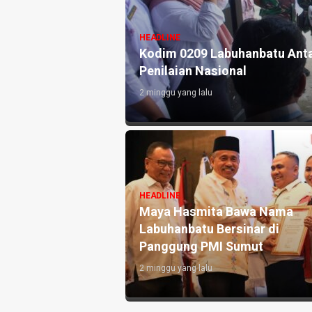
HEADLINE
or Ini Sampaikan
Kodim 0209 Labuhanbatu Anta
Penilaian Nasional
2 minggu yang lalu
HEADLINE
eri Rambe Pamit,
Maya Hasmita Bawa Nama
abdi untuk
Labuhanbatu Bersinar di
Panggung PMI Sumut
2 minggu yang lalu