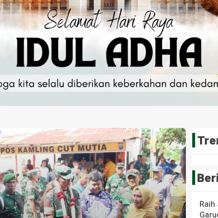
Tre
Ber
Raih
Garud