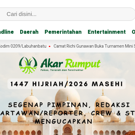
dline
dline
Daerah
Daerah
Pemerintahan
Pemerintahan
Entertainment
Entertainment
O
O
m 0209/Labuhanbatu
Camat Richi Gunawan Buka Turnamen Mini Soccer