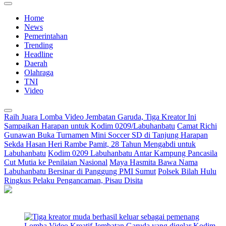
Home
News
Pemerintahan
Trending
Headline
Daerah
Olahraga
TNI
Video
Raih Juara Lomba Video Jembatan Garuda, Tiga Kreator Ini
Sampaikan Harapan untuk Kodim 0209/Labuhanbatu
Camat Richi
Gunawan Buka Turnamen Mini Soccer SD di Tanjung Harapan
Sekda Hasan Heri Rambe Pamit, 28 Tahun Mengabdi untuk
Labuhanbatu
Kodim 0209 Labuhanbatu Antar Kampung Pancasila
Cut Mutia ke Penilaian Nasional
Maya Hasmita Bawa Nama
Labuhanbatu Bersinar di Panggung PMI Sumut
Polsek Bilah Hulu
Ringkus Pelaku Pengancaman, Pisau Disita