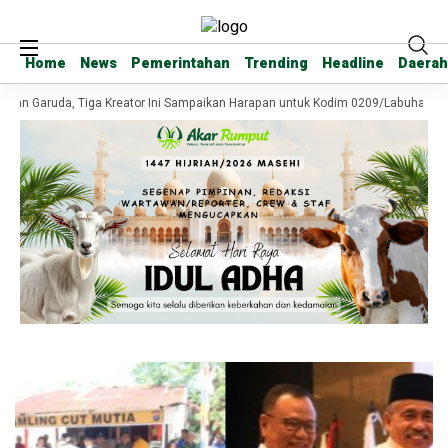
Home
Home
News
News
Pemerintahan
Pemerintahan
Trending
Trending
Headline
Headline
Daerah
Daerah
tan Garuda, Tiga Kreator Ini Sampaikan Harapan untuk Kodim 0209/Labuhanbat