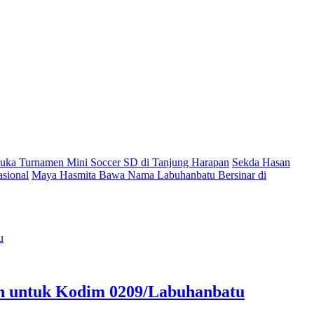
ka Turnamen Mini Soccer SD di Tanjung Harapan
Sekda Hasan
sional
Maya Hasmita Bawa Nama Labuhanbatu Bersinar di
an untuk Kodim 0209/Labuhanbatu