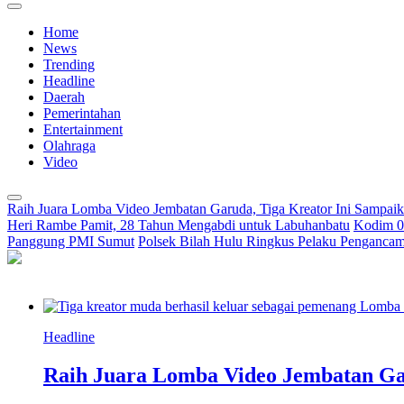
Home
News
Trending
Headline
Daerah
Pemerintahan
Entertainment
Olahraga
Video
Raih Juara Lomba Video Jembatan Garuda, Tiga Kreator Ini Sampa
Heri Rambe Pamit, 28 Tahun Mengabdi untuk Labuhanbatu
Kodim 02
Panggung PMI Sumut
Polsek Bilah Hulu Ringkus Pelaku Pengancama
Headline
Raih Juara Lomba Video Jembatan Ga