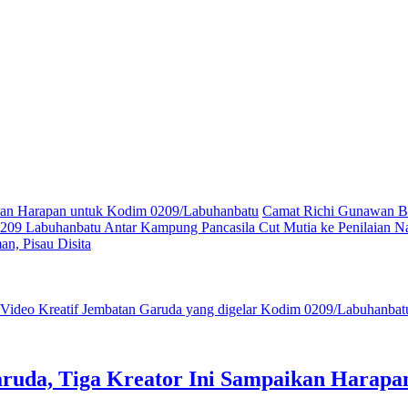
ikan Harapan untuk Kodim 0209/Labuhanbatu
Camat Richi Gunawan Bu
09 Labuhanbatu Antar Kampung Pancasila Cut Mutia ke Penilaian Na
n, Pisau Disita
ruda, Tiga Kreator Ini Sampaikan Harap