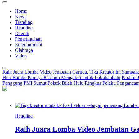
Home
News
Trending
Headline
Daerah
Pemerintahan
Entertainment
Olahraga
Video
Raih Juara Lomba Video Jembatan Garuda, Tiga Kreator Ini Sampa
Heri Rambe Pamit, 28 Tahun Mengabdi untuk Labuhanbatu
Kodim 02
Panggung PMI Sumut
Polsek Bilah Hulu Ringkus Pelaku Pengancama
Headline
Raih Juara Lomba Video Jembatan Ga