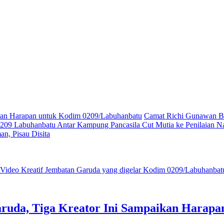
ikan Harapan untuk Kodim 0209/Labuhanbatu
Camat Richi Gunawan Bu
09 Labuhanbatu Antar Kampung Pancasila Cut Mutia ke Penilaian Na
n, Pisau Disita
ruda, Tiga Kreator Ini Sampaikan Harap