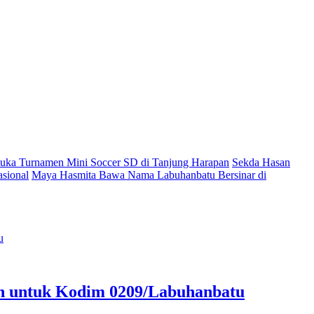
ka Turnamen Mini Soccer SD di Tanjung Harapan
Sekda Hasan
sional
Maya Hasmita Bawa Nama Labuhanbatu Bersinar di
an untuk Kodim 0209/Labuhanbatu