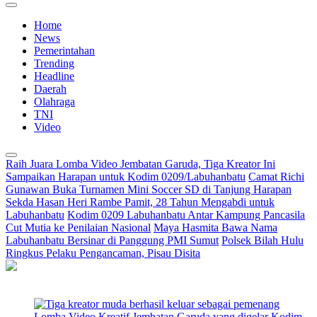
Home
News
Pemerintahan
Trending
Headline
Daerah
Olahraga
TNI
Video
Raih Juara Lomba Video Jembatan Garuda, Tiga Kreator Ini
Sampaikan Harapan untuk Kodim 0209/Labuhanbatu
Camat Richi
Gunawan Buka Turnamen Mini Soccer SD di Tanjung Harapan
Sekda Hasan Heri Rambe Pamit, 28 Tahun Mengabdi untuk
Labuhanbatu
Kodim 0209 Labuhanbatu Antar Kampung Pancasila
Cut Mutia ke Penilaian Nasional
Maya Hasmita Bawa Nama
Labuhanbatu Bersinar di Panggung PMI Sumut
Polsek Bilah Hulu
Ringkus Pelaku Pengancaman, Pisau Disita