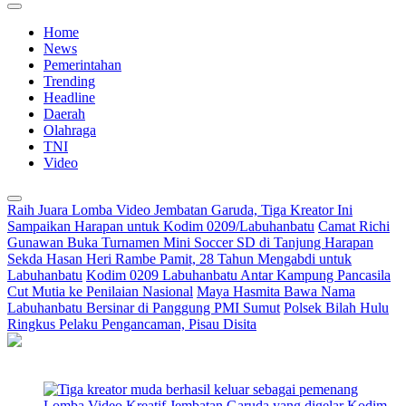
Home
News
Pemerintahan
Trending
Headline
Daerah
Olahraga
TNI
Video
Raih Juara Lomba Video Jembatan Garuda, Tiga Kreator Ini
Sampaikan Harapan untuk Kodim 0209/Labuhanbatu
Camat Richi
Gunawan Buka Turnamen Mini Soccer SD di Tanjung Harapan
Sekda Hasan Heri Rambe Pamit, 28 Tahun Mengabdi untuk
Labuhanbatu
Kodim 0209 Labuhanbatu Antar Kampung Pancasila
Cut Mutia ke Penilaian Nasional
Maya Hasmita Bawa Nama
Labuhanbatu Bersinar di Panggung PMI Sumut
Polsek Bilah Hulu
Ringkus Pelaku Pengancaman, Pisau Disita