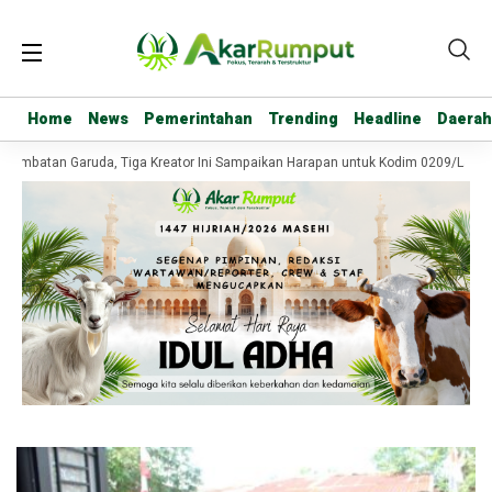
Home
Home
News
News
Pemerintahan
Pemerintahan
Trending
Trending
Headline
Headline
Daerah
Daerah
embatan Garuda, Tiga Kreator Ini Sampaikan Harapan untuk Kodim 0209/Labuh