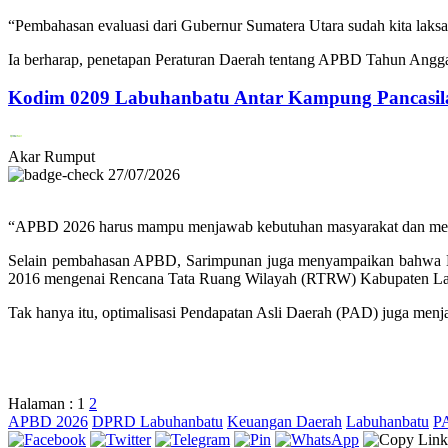
“Pembahasan evaluasi dari Gubernur Sumatera Utara sudah kita laks
Ia berharap, penetapan Peraturan Daerah tentang APBD Tahun Anggara
Kodim 0209 Labuhanbatu Antar Kampung Pancasila 
Akar Rumput
27/07/2026
“APBD 2026 harus mampu menjawab kebutuhan masyarakat dan mendu
Selain pembahasan APBD, Sarimpunan juga menyampaikan bahwa D
2016 mengenai Rencana Tata Ruang Wilayah (RTRW) Kabupaten La
Tak hanya itu, optimalisasi Pendapatan Asli Daerah (PAD) juga men
Halaman :
1
2
APBD 2026
DPRD Labuhanbatu
Keuangan Daerah
Labuhanbatu
P