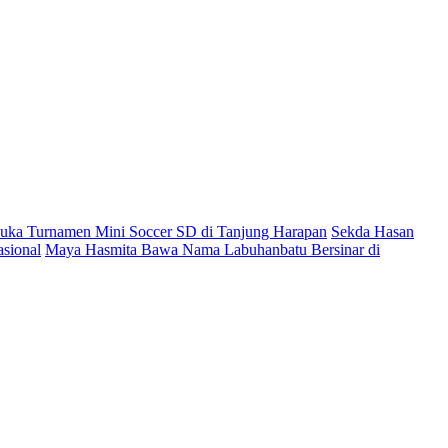
ka Turnamen Mini Soccer SD di Tanjung Harapan
Sekda Hasan
sional
Maya Hasmita Bawa Nama Labuhanbatu Bersinar di