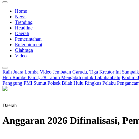
Home
News
Trending
Headline
Daerah
Pemerintahan
Entertainment
Olahraga
Video
Raih Juara Lomba Video Jembatan Garuda, Tiga Kreator Ini Sampa
Heri Rambe Pamit, 28 Tahun Mengabdi untuk Labuhanbatu
Kodim 02
Panggung PMI Sumut
Polsek Bilah Hulu Ringkus Pelaku Pengancama
Daerah
Anggaran 2026 Difinalisasi, P