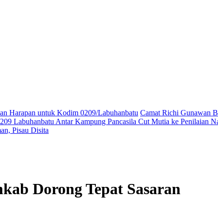
ikan Harapan untuk Kodim 0209/Labuhanbatu
Camat Richi Gunawan Bu
09 Labuhanbatu Antar Kampung Pancasila Cut Mutia ke Penilaian Na
n, Pisau Disita
emkab Dorong Tepat Sasaran