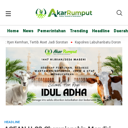
Home
Home
News
News
Pemerintahan
Pemerintahan
Trending
Trending
Headline
Headline
Daerah
Daerah
 Itjen Kemhan, Tertib Aset Jadi Sorotan
Kapolres Labuhanbatu Dorong Tahan
HEADLINE