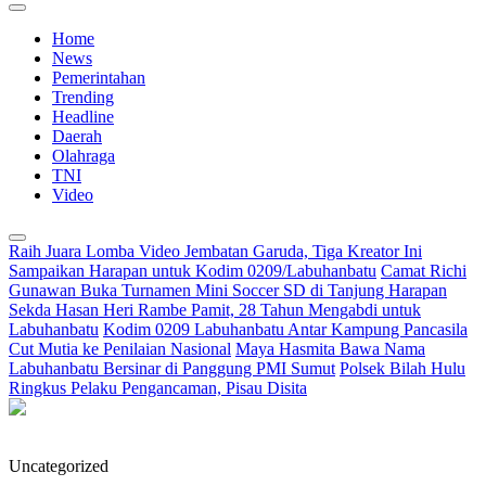
Home
News
Pemerintahan
Trending
Headline
Daerah
Olahraga
TNI
Video
Raih Juara Lomba Video Jembatan Garuda, Tiga Kreator Ini
Sampaikan Harapan untuk Kodim 0209/Labuhanbatu
Camat Richi
Gunawan Buka Turnamen Mini Soccer SD di Tanjung Harapan
Sekda Hasan Heri Rambe Pamit, 28 Tahun Mengabdi untuk
Labuhanbatu
Kodim 0209 Labuhanbatu Antar Kampung Pancasila
Cut Mutia ke Penilaian Nasional
Maya Hasmita Bawa Nama
Labuhanbatu Bersinar di Panggung PMI Sumut
Polsek Bilah Hulu
Ringkus Pelaku Pengancaman, Pisau Disita
Uncategorized