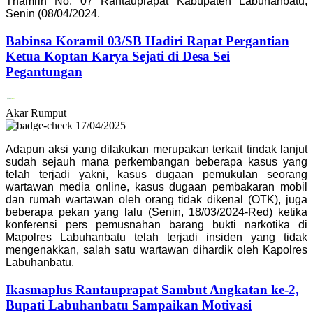
Thamrin No. 07 Rantauprapat Kabupaten Labuhanbatu,
Senin (08/04/2024.
Babinsa Koramil 03/SB Hadiri Rapat Pergantian
Ketua Koptan Karya Sejati di Desa Sei
Pegantungan
Akar Rumput
17/04/2025
Adapun aksi yang dilakukan merupakan terkait tindak lanjut
sudah sejauh mana perkembangan beberapa kasus yang
telah terjadi yakni, kasus dugaan pemukulan seorang
wartawan media online, kasus dugaan pembakaran mobil
dan rumah wartawan oleh orang tidak dikenal (OTK), juga
beberapa pekan yang lalu (Senin, 18/03/2024-Red) ketika
konferensi pers pemusnahan barang bukti narkotika di
Mapolres Labuhanbatu telah terjadi insiden yang tidak
mengenakkan, salah satu wartawan dihardik oleh Kapolres
Labuhanbatu.
Ikasmaplus Rantauprapat Sambut Angkatan ke-2,
Bupati Labuhanbatu Sampaikan Motivasi