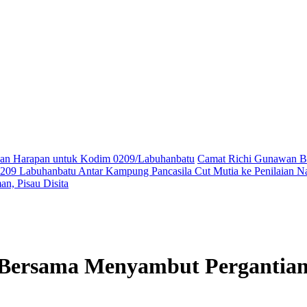
ikan Harapan untuk Kodim 0209/Labuhanbatu
Camat Richi Gunawan Bu
09 Labuhanbatu Antar Kampung Pancasila Cut Mutia ke Penilaian Na
n, Pisau Disita
 Bersama Menyambut Pergantian