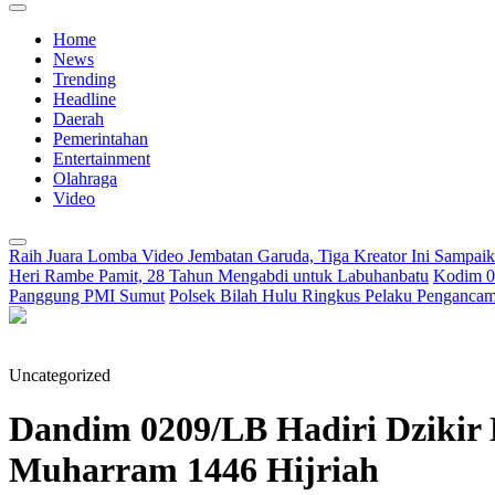
Home
News
Trending
Headline
Daerah
Pemerintahan
Entertainment
Olahraga
Video
Raih Juara Lomba Video Jembatan Garuda, Tiga Kreator Ini Sampa
Heri Rambe Pamit, 28 Tahun Mengabdi untuk Labuhanbatu
Kodim 02
Panggung PMI Sumut
Polsek Bilah Hulu Ringkus Pelaku Pengancama
Uncategorized
Dandim 0209/LB Hadiri Dzikir
Muharram 1446 Hijriah