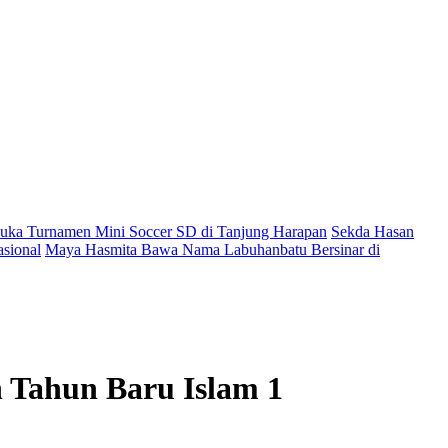
ka Turnamen Mini Soccer SD di Tanjung Harapan
Sekda Hasan
sional
Maya Hasmita Bawa Nama Labuhanbatu Bersinar di
 Tahun Baru Islam 1