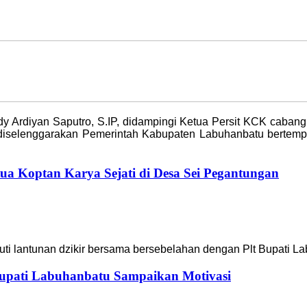
dy Ardiyan Saputro, S.IP, didampingi Ketua Persit KCK caba
g diselenggarakan Pemerintah Kabupaten Labuhanbatu bertemp
ua Koptan Karya Sejati di Desa Sei Pegantungan
kuti lantunan dzikir bersama bersebelahan dengan Plt Bupati La
upati Labuhanbatu Sampaikan Motivasi